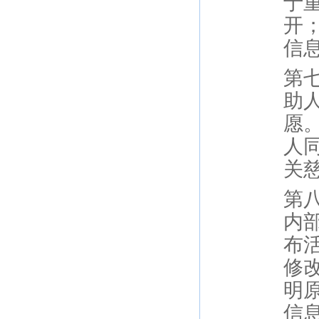
于
开
信
第
助
愿
人
关
第
内
布
修
明
信